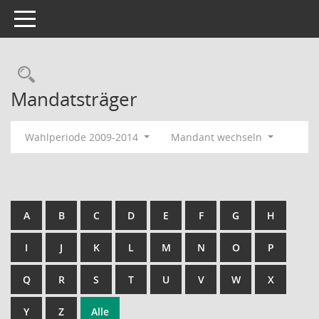
Toggle navigation
Rechercheauswahl
Mandatsträger
Wahlperiode 2009-2014
Mandant wechseln
A
B
C
D
E
F
G
H
I
J
K
L
M
N
O
P
Q
R
S
T
U
V
W
X
Y
Z
Alle