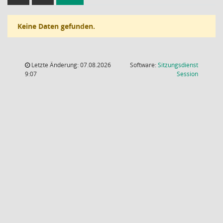
Keine Daten gefunden.
Letzte Änderung: 07.08.2026
Software:
Sitzungsdienst
(Wird in
9:07
Session