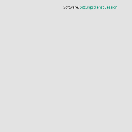
(Wird in
Software:
Sitzungsdienst
Session