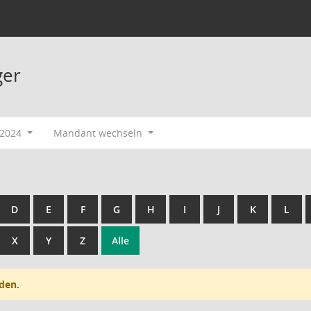
ger
-2024
Mandant wechseln
D
E
F
G
H
I
J
K
L
X
Y
Z
Alle
den.