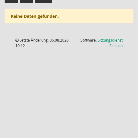
Keine Daten gefunden.
Letzte Änderung: 06.08.2026
Software:
Sitzungsdienst
(Wird in
10:12
Session