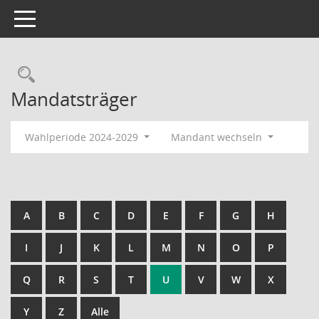
Toggle navigation
Rechercheauswahl
Mandatsträger
Wahlperiode 2024-2029
Mandant wechseln
A
B
C
D
E
F
G
H
I
J
K
L
M
N
O
P
Q
R
S
T
U
V
W
X
Y
Z
Alle